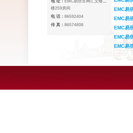
EMC易
地 址：
EMC易倍官网汇文楼二
楼259房间
EMC易
电 话：
86592404
EMC易
传 真：
86574808
EMC易
EMC易
EMC易