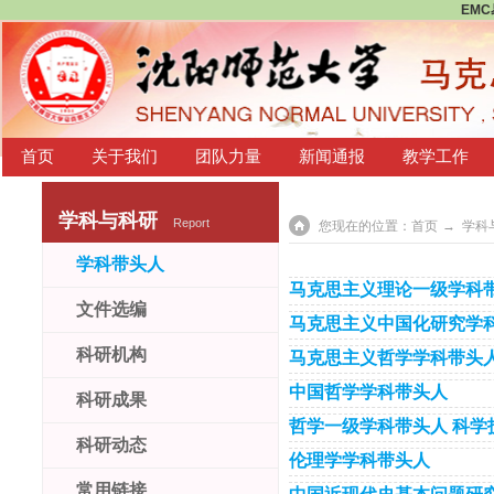
EM
首页
关于我们
团队力量
新闻通报
教学工作
学科与科研
Report
您现在的位置：
首页
→
学科
学科带头人
马克思主义理论一级学科
文件选编
马克思主义中国化研究学
科研机构
马克思主义哲学学科带头
中国哲学学科带头人
科研成果
哲学一级学科带头人 科学
科研动态
伦理学学科带头人
常用链接