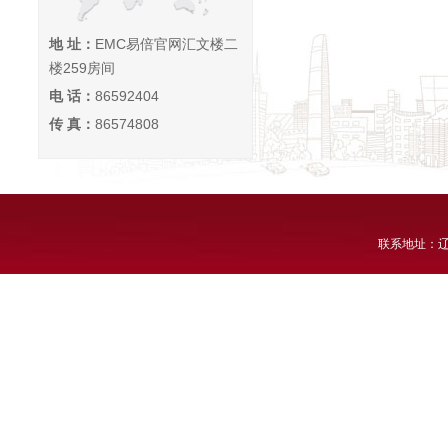
地 址：
EMC易倍官网汇文楼二
楼259房间
电 话：
86592404
传 真：
86574808
联系地址：辽