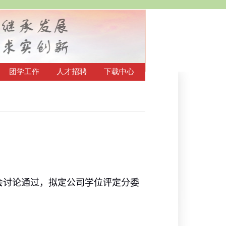
团学工作
人才招聘
下载中心
会讨论通过，拟定公司学位评定分委